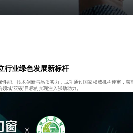
立行业绿色发展新标杆
保性能、技术创新与品质实力，成功通过国家权威机构评审，荣
领域“双碳”目标的实现注入强劲动力。