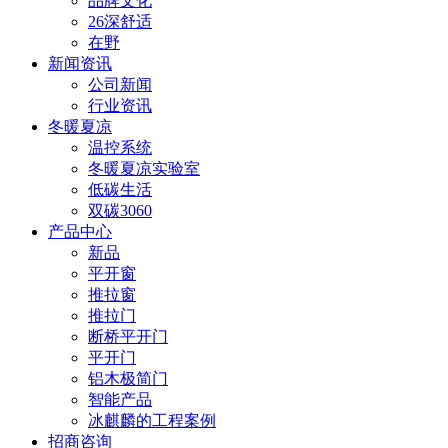
品牌文化
26深舒适
在野
新闻资讯
公司新闻
行业资讯
冬暖夏凉
温控系统
冬暖夏凉实验室
低碳生活
双碳3060
产品中心
新品
平开窗
推拉窗
推拉门
断桥平开门
平开门
铝木极简门
智能产品
冰麒麟的工程案例
招商咨询