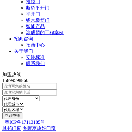
推拉门
断桥平开门
平开门
铝木极简门
智能产品
冰麒麟的工程案例
招商咨询
招商中心
关于我们
安装标准
联系我们
加盟热线
15899598866
立即申请
粤ICP备17113185号
其邦门窗
-
冬暖夏凉好门窗