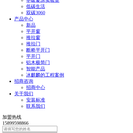
冬暖夏凉实验室
低碳生活
双碳3060
产品中心
新品
平开窗
推拉窗
推拉门
断桥平开门
平开门
铝木极简门
智能产品
冰麒麟的工程案例
招商咨询
招商中心
关于我们
安装标准
联系我们
加盟热线
15899598866