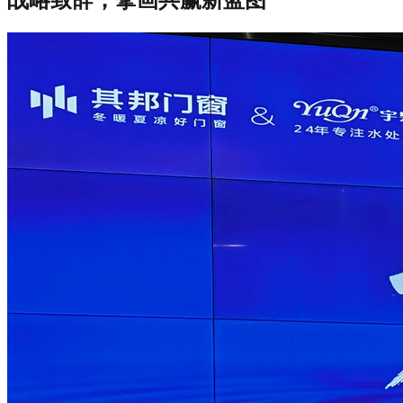
战略致辞，擘画共赢新蓝图