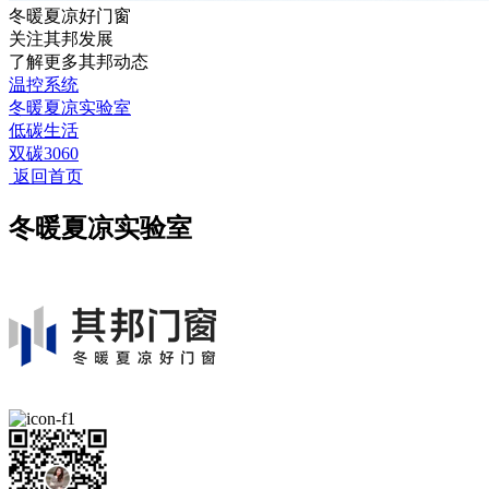
冬暖夏凉好门窗
关注其邦发展
了解更多其邦动态
温控系统
冬暖夏凉实验室
低碳生活
双碳3060
返回首页
冬暖夏凉实验室